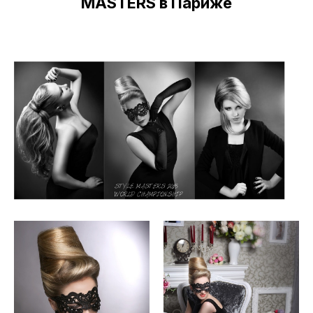
Работы парикмахера-модельера
Натальи Кудрявцевой для